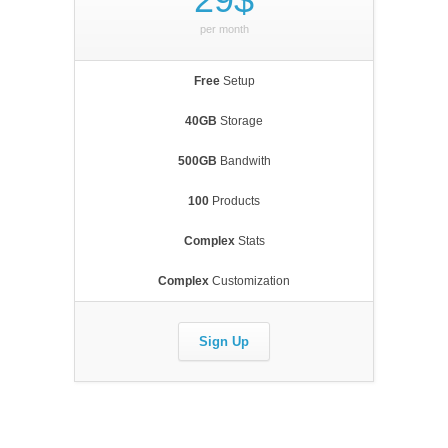
per month
Free
Setup
40GB
Storage
500GB
Bandwith
100
Products
Complex
Stats
Complex
Customization
Sign Up