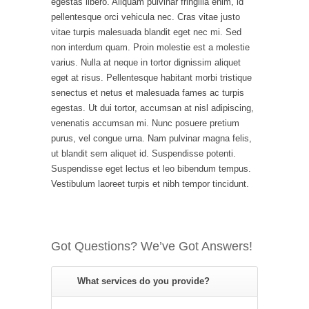
egestas libero. Aliquam pulvinar fringilla enim, id
pellentesque orci vehicula nec. Cras vitae justo
vitae turpis malesuada blandit eget nec mi. Sed
non interdum quam. Proin molestie est a molestie
varius. Nulla at neque in tortor dignissim aliquet
eget at risus. Pellentesque habitant morbi tristique
senectus et netus et malesuada fames ac turpis
egestas. Ut dui tortor, accumsan at nisl adipiscing,
venenatis accumsan mi. Nunc posuere pretium
purus, vel congue urna. Nam pulvinar magna felis,
ut blandit sem aliquet id. Suspendisse potenti.
Suspendisse eget lectus et leo bibendum tempus.
Vestibulum laoreet turpis et nibh tempor tincidunt.
Got Questions? We’ve Got Answers!
What services do you provide?